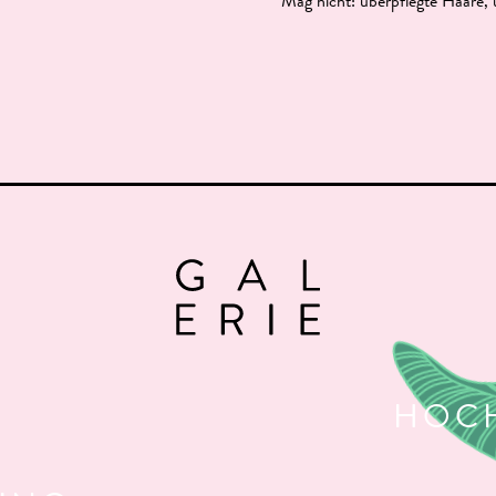
Mag nicht: überpflegte Haare, 
HOCH