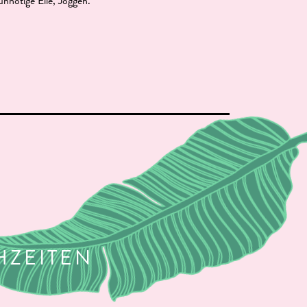
unnötige Eile, Joggen.
ZEITEN