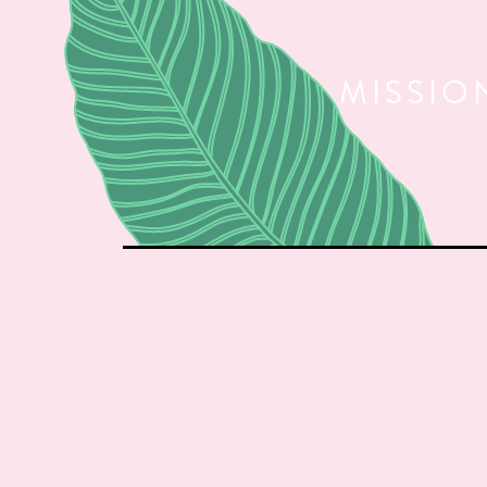
MISSIO
A
la
carte